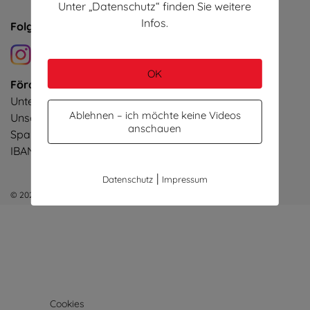
Unter „Datenschutz“ finden Sie weitere
Infos.
Folgen Sie uns!
OK
Förderverein zum Kulturellen Lernen e.V.
Unterstützen Sie unser Projekt!
Ablehnen – ich möchte keine Videos
Unser Spendenkonto:
anschauen
Sparkasse Celle
IBAN DE47 2695 1311 0162 2948 88
|
Datenschutz
Impressum
© 2023 | Förderverein zum Kulturellen Lernen e.V.
Cookies