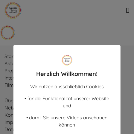
Start
Aktuelles
Projekte
Herzlich Willkommen!
Interviews
Filme
Wir nutzen ausschließlich Cookies
• für die Funktionalität unserer Website
Über
und
Netzwerk
Kontakt
• damit Sie unsere Videos anschauen
Impressum
können
Datenschutz