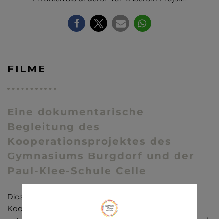
FILME
Eine dokumentarische
Begleitung des
Kooperationsprojektes des
Gymnasiums Burgdorf und der
Paul-Klee-Schule Celle
Dieser 30-minütige Dokumentarfilm über unser
Kooperationsprojekt in den Schuljahren 2019–2021