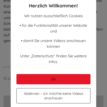
entstand in Zusammenarbeit mit dem Filmemacher und
Herzlich Willkommen!
Künstler Philipp von Zitzewitz. Der Beitrag vermittelt
einen Eindruck davon, was alle Beteiligten bewegt hat
Wir nutzen ausschließlich Cookies
und welchen enormen Zugewinn diese Arbeit für
Schüler*innen, Lehrkräfte, Pädagog*innen und Eltern
• für die Funktionalität unserer Website
bedeutet. Begleitung der Projekte, von der Graffiti-Aktion
und
auf den Burgdorfer Stromkästen bis hin zu
• damit Sie unsere Videos anschauen
gemeinsamen Sportveranstaltungen.
können
Unter „Datenschutz“ finden Sie weitere
Infos.
Kurzfilm Sportfest 2019
OK
Ablehnen – ich möchte keine Videos
anschauen
Hier verbirgt sich ein Video