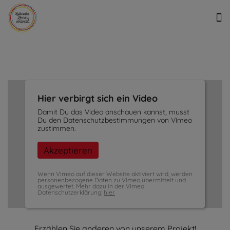
Hier verbirgt sich ein Video
Damit Du das Video anschauen kannst, musst
Du den Datenschutzbestimmungen von Vimeo
zustimmen.
Akzeptieren
Wenn Vimeo auf dieser Website aktiviert wird, werden
personenbezogene Daten zu Vimeo übermittelt und
ausgewertet. Mehr dazu in der Vimeo
Datenschutzerklärung:
hier
Erzählen Sie anderen von unserem Projekt!