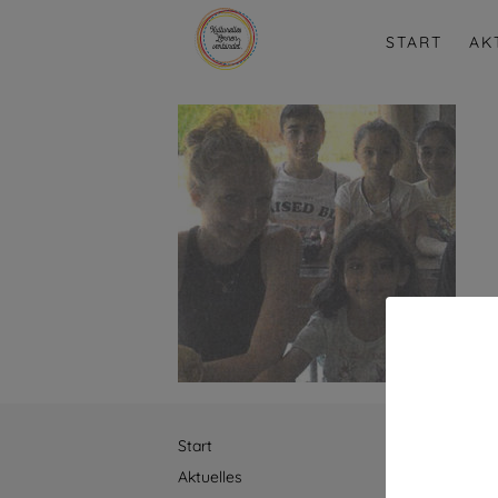
START
AK
Start
Über
Aktuelles
Netzwe