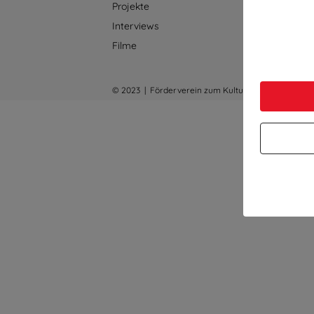
Projekte
Kontakt
Interviews
Impres
Filme
Datensc
© 2023 | Förderverein zum Kulturellen Lernen e.V.