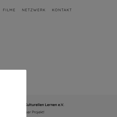
FILME
NETZWERK
KONTAKT
erverein zum Kulturellen Lernen e.V.
rstützen Sie unser Projekt!