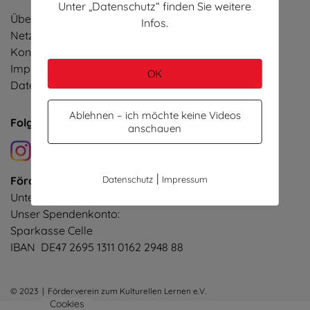
Unter „Datenschutz“ finden Sie weitere
Über
Infos.
Netzwerk
Kontakt
Impressum
OK
Datenschutz
Ablehnen – ich möchte keine Videos
Folgen Sie uns!
anschauen
|
Förderverein zum Kulturellen Lernen e.V.
Datenschutz
Impressum
Unterstützen Sie unser Projekt!
Unser Spendenkonto:
Sparkasse Celle
IBAN DE47 2695 1311 0162 2948 88
© 2023 | Förderverein zum Kulturellen Lernen e.V.
Cookies